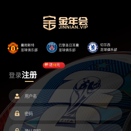
送
18
元
注册
登录